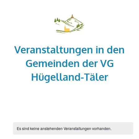
Zum
Inhalt
springen
Veranstaltungen in den
Gemeinden der VG
Hügelland-Täler
in
den
Gemeinden
der
VG
Es sind keine anstehenden Veranstaltungen vorhanden.
Hügelland-
Täler