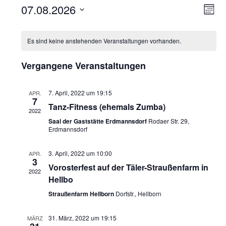
07.08.2026
Ans
Ver
MONA
Datum
Ans
Nav
wählen.
Nav
Es sind keine anstehenden Veranstaltungen vorhanden.
Vergangene Veranstaltungen
7. April, 2022 um 19:15
APR.
7
Tanz-Fitness (ehemals Zumba)
2022
Saal der Gaststätte Erdmannsdorf
Rodaer Str. 29,
Erdmannsdorf
3. April, 2022 um 10:00
APR.
3
Vorosterfest auf der Täler-Straußenfarm in
2022
Hellbo
Straußenfarm Hellborn
Dorfstr., Hellborn
31. März, 2022 um 19:15
MÄRZ